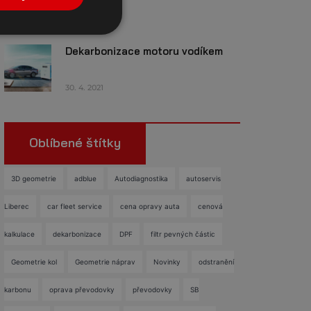
28. 7. 2021
Dekarbonizace motoru vodíkem
30. 4. 2021
Oblíbené štítky
3D geometrie
adblue
Autodiagnostika
autoservis
Liberec
car fleet service
cena opravy auta
cenová
kalkulace
dekarbonizace
DPF
filtr pevných částic
Geometrie kol
Geometrie náprav
Novinky
odstranění
karbonu
oprava převodovky
převodovky
SB