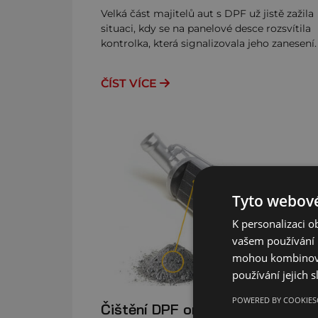
Velká část majitelů aut s DPF už jistě zažila
situaci, kdy se na panelové desce rozsvítila
kontrolka, která signalizovala jeho zanesení
ČÍST VÍCE
Tyto webové
K personalizaci 
vašem používání n
mohou kombinovat
používání jejich 
POWERED BY COOKIES
Čištění DPF online