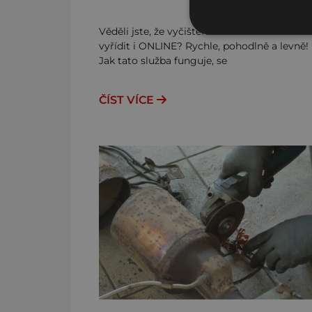
Věděli jste, že vyčištění DPF u nás můžete
vyřídit i ONLINE? Rychle, pohodlně a levně!
Jak tato služba funguje, se
ČÍST VÍCE