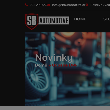
724 296 535
info@sbautomotive.cz
Pastevní, ved
HOME
SL
Novinky
Domů
»
Ucpané DPF