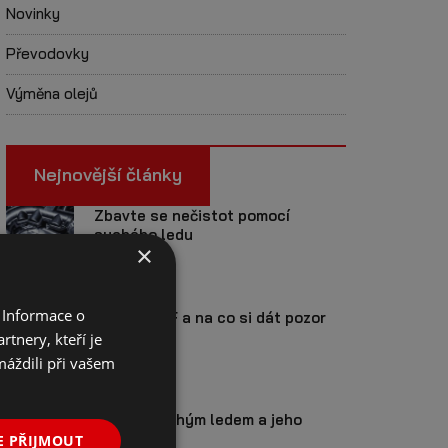
Novinky
Převodovky
Výměna olejů
Nejnovější články
Zbavte se nečistot pomocí
suchého ledu
×
1. 10. 2021
 Informace o
Čištění DPF a na co si dát pozor
tnery, kteří je
máždili při vašem
26. 8. 2021
Čištění suchým ledem a jeho
výhody
E PŘIJMOUT