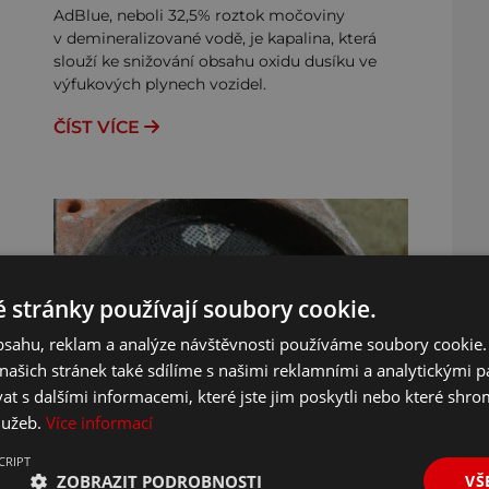
AdBlue, neboli 32,5% roztok močoviny
v demineralizované vodě, je kapalina, která
slouží ke snižování obsahu oxidu dusíku ve
.
výfukových plynech vozidel.
ČÍST VÍCE
 stránky používají soubory cookie.
obsahu, reklam a analýze návštěvnosti používáme soubory cookie.
ašich stránek také sdílíme s našimi reklamními a analytickými par
 s dalšími informacemi, které jste jim poskytli nebo které shro
služeb.
Více informací
CRIPT
Jak poznat ucpané DPF?
ZOBRAZIT PODROBNOSTI
VŠ