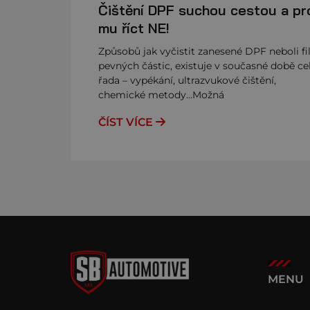
Čištění DPF suchou cestou a pr
mu říct NE!
Způsobů jak vyčistit zanesené DPF neboli fil
pevných částic, existuje v současné době ce
řada – vypékání, ultrazvukové čištění,
chemické metody…Možná
ČÍST VÍCE
MENU