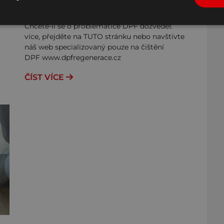
Chcete-li se o problematice DPF dozvědět
více, přejděte na TUTO stránku nebo navštivte
náš web specializovaný pouze na čištění
DPF www.dpfregenerace.cz
ČÍST VÍCE