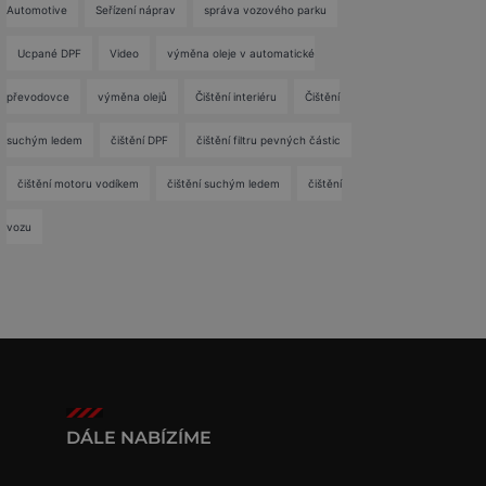
Automotive
Seřízení náprav
správa vozového parku
Ucpané DPF
Video
výměna oleje v automatické
převodovce
výměna olejů
Čištění interiéru
Čištění
suchým ledem
čištění DPF
čištění filtru pevných částic
čištění motoru vodíkem
čištění suchým ledem
čištění
vozu
DÁLE NABÍZÍME