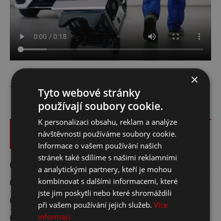
×
CENÍK SLUŽEB
Tyto webové stránky
používají soubory cookie.
K personalizaci obsahu, reklam a analýze
Servis a opravy
návštěvnosti používáme soubory cookie.
Informace o vašem používání našich
stránek také sdílíme s našimi reklamními
Opravy motorů
a analytickými partnery, kteří je mohou
kombinovat s dalšími informacemi, které
Čištění DPF
jste jim poskytli nebo které shromáždili
Diagnostika ŘJ
při vašem používání jejich služeb.
Více
informací
Pneuservis