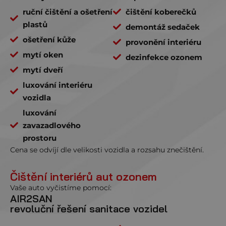
ruční čištění a ošetření
čištění koberečků
plastů
demontáž sedaček
ošetření kůže
provonění interiéru
mytí oken
dezinfekce ozonem
mytí dveří
luxování interiéru
vozidla
luxování
zavazadlového
prostoru
Cena se odvíjí dle velikosti vozidla a rozsahu znečištění.
Čištění interiérů aut ozonem
Vaše auto vyčistíme pomocí:
AIR2SAN
revoluční řešení sanitace vozidel