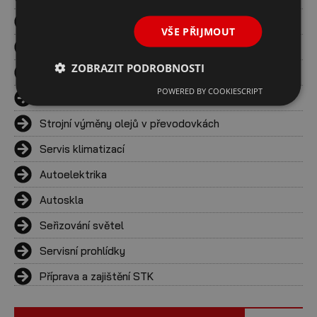
3D geometrie
VŠE PŘIJMOUT
Dekarbonizace motoru
ZOBRAZIT PODROBNOSTI
Testování baterií
POWERED BY COOKIESCRIPT
Výměny olejů
Strojní výměny olejů v převodovkách
Servis klimatizací
Autoelektrika
Autoskla
Seřizování světel
Servisní prohlídky
Příprava a zajištění STK