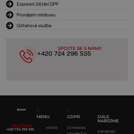
Expresní čištění DPF
Pronájem minibusu
Odtahová služba
SPOJTE SE S NÁMI!
+420 724 296 535
MENU
GDPR
DÁLE
NABÍZÍME
TELEFON:
HOME
OCHRANA
+420 724 296 535
EXPRESNÍ
OSOBNÍCH